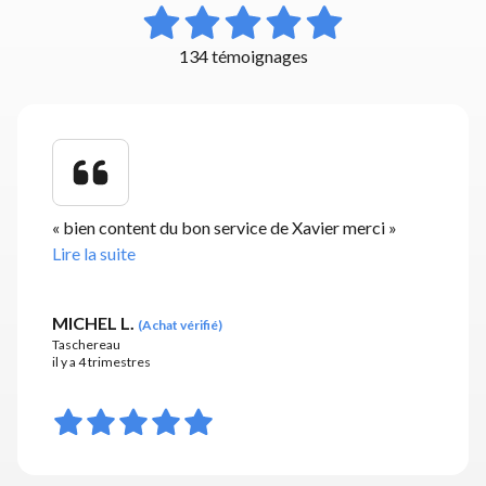
134 témoignages
«
bien content du bon service de Xavier merci
»
Lire la suite
MICHEL L.
(
Achat vérifié
)
Taschereau
il y a 4 trimestres