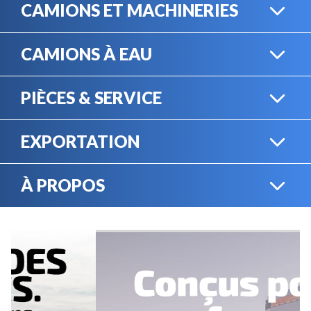
CAMIONS ET MACHINERIES
CAMIONS À EAU
CAMIONS LOURDS
PIÈCES & SERVICE
CAMIONS À EAU
EXPORTATION
BOUTIQUE EN LIGNE
MACHINERIE LOURDE
À PROPOS
EXPORTATION
LOCATION
CARRIÈRES
SERVICE MÉCANIQUE
VENDEZ VOTRE
ÉQUIPEMENT