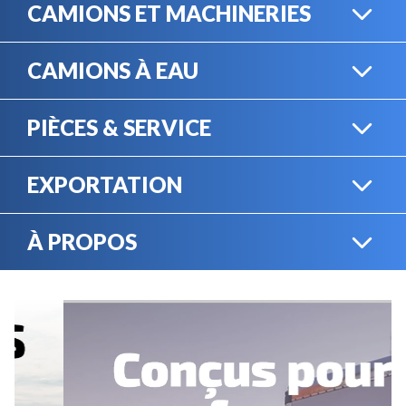
CAMIONS ET MACHINERIES
CAMIONS À EAU
CAMIONS LOURDS
PIÈCES & SERVICE
CAMIONS À EAU
EXPORTATION
BOUTIQUE EN LIGNE
MACHINERIE LOURDE
À PROPOS
EXPORTATION
LOCATION
CARRIÈRES
SERVICE MÉCANIQUE
VENDEZ VOTRE
ÉQUIPEMENT