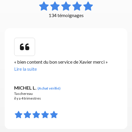
134 témoignages
«
bien content du bon service de Xavier merci
»
Lire la suite
MICHEL L.
(
Achat vérifié
)
Taschereau
il y a 4 trimestres