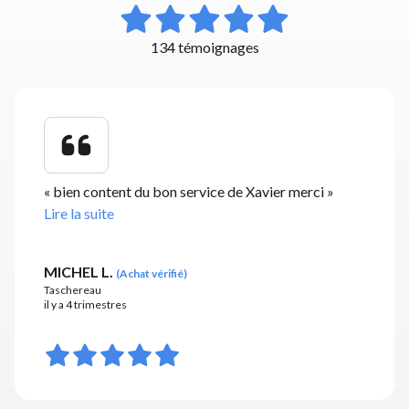
134 témoignages
«
bien content du bon service de Xavier merci
»
Lire la suite
MICHEL L.
(
Achat vérifié
)
Taschereau
il y a 4 trimestres