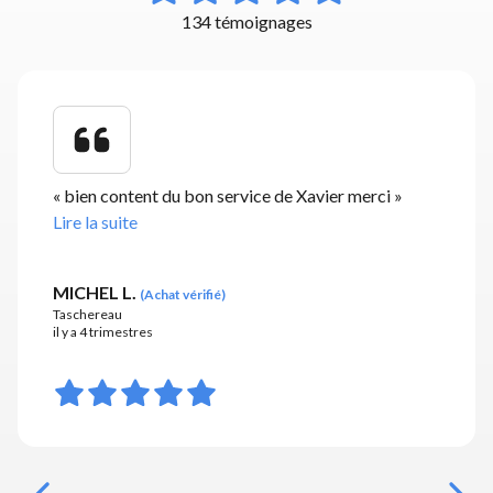
134 témoignages
«
bien content du bon service de Xavier merci
»
Lire la suite
MICHEL L.
(
Achat vérifié
)
Taschereau
il y a 4 trimestres