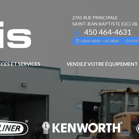
2745 RUE PRINCIPALE
SAINT-JEAN-BAPTISTE
(QC)
J0L
450 464-4631
BOUTIQUE EN LIGNE
CARRI
ÈCES ET SERVICES
VENDEZ VOTRE ÉQUIPEMENT