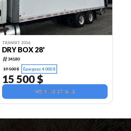
TRANSIT 2016
DRY BOX 28'
34180
19 500 $
Épargnez 4 000 $
15 500 $
VOIR LES DÉTAILS