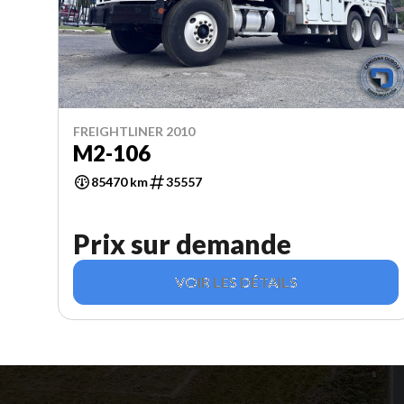
FREIGHTLINER 2010
M2-106
85470 km
35557
Prix sur demande
VOIR LES DÉTAILS