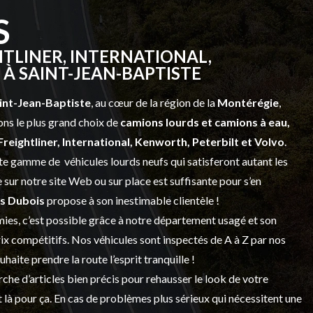
S
TLINER, INTERNATIONAL,
À SAINT-JEAN-BAPTISTE
int-Jean-Baptiste
, au cœur de la région de la
Montérégie
,
ns le plus grand choix de
camions lourds et
camions à eau,
Freightliner, International, Kenworth, Peterbilt et Volvo
.
vaste gamme de
véhicules lourds neufs
qui satisferont autant les
sur notre site Web ou sur place est suffisante pour s’en
s Dubois
propose à son inestimable clientèle !
ies, c’est possible grâce à notre
département usagé
et son
prix compétitifs. Nos véhicules sont inspectés de A à Z par nos
 souhaite prendre la route l’esprit tranquille !
che d’articles bien précis pour rehausser le look de votre
 là pour ça. En cas de problèmes plus sérieux qui nécessitent une