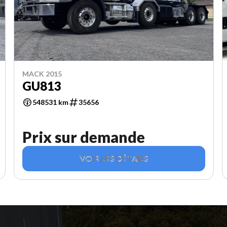
MACK 2015
GU813
548531 km
35656
Prix sur demande
VOIR LES DÉTAILS