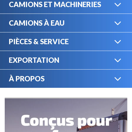
CAMIONS ET MACHINERIES
CAMIONS À EAU
CAMIONS LOURDS
PIÈCES & SERVICE
CAMIONS À EAU
EXPORTATION
BOUTIQUE EN LIGNE
MACHINERIE LOURDE
À PROPOS
EXPORTATION
LOCATION
CARRIÈRES
SERVICE MÉCANIQUE
VENDEZ VOTRE
ÉQUIPEMENT