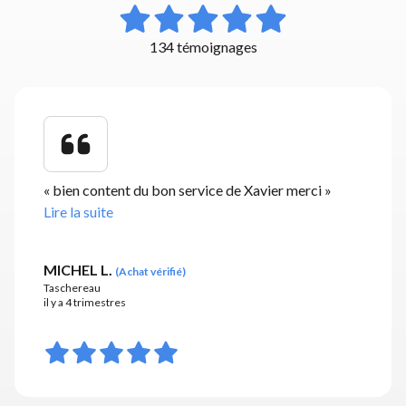
134 témoignages
«
bien content du bon service de Xavier merci
»
Lire la suite
MICHEL L.
(
Achat vérifié
)
Taschereau
il y a 4 trimestres