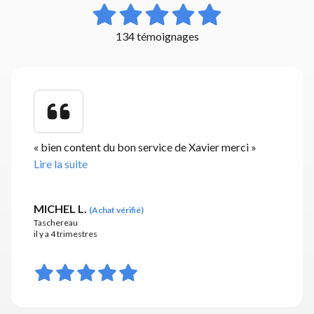
134 témoignages
«
bien content du bon service de Xavier merci
»
Lire la suite
MICHEL L.
(
Achat vérifié
)
Taschereau
il y a 4 trimestres