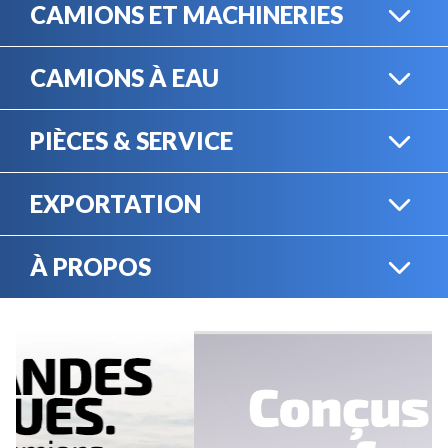
CAMIONS ET MACHINERIES
CAMIONS À EAU
CAMIONS LOURDS
PIÈCES & SERVICE
CAMIONS À EAU
EXPORTATION
BOUTIQUE EN LIGNE
MACHINERIE LOURDE
À PROPOS
EXPORTATION
LOCATION
CARRIÈRES
SERVICE MÉCANIQUE
VENDEZ VOTRE
ÉQUIPEMENT