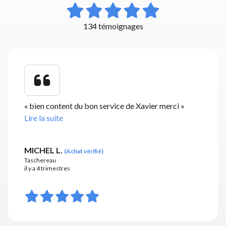
134 témoignages
«
bien content du bon service de Xavier merci
»
Lire la suite
MICHEL L.
(
Achat vérifié
)
Taschereau
il y a 4 trimestres