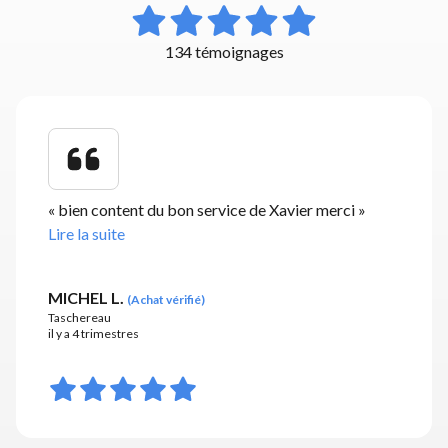
134 témoignages
«
bien content du bon service de Xavier merci
»
Lire la suite
MICHEL L.
(
Achat vérifié
)
Taschereau
il y a 4 trimestres