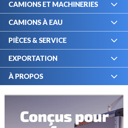
CAMIONS ET MACHINERIES
CAMIONS À EAU
CAMIONS LOURDS
PIÈCES & SERVICE
CAMIONS À EAU
EXPORTATION
BOUTIQUE EN LIGNE
MACHINERIE LOURDE
À PROPOS
EXPORTATION
LOCATION
CARRIÈRES
SERVICE MÉCANIQUE
VENDEZ VOTRE
ÉQUIPEMENT