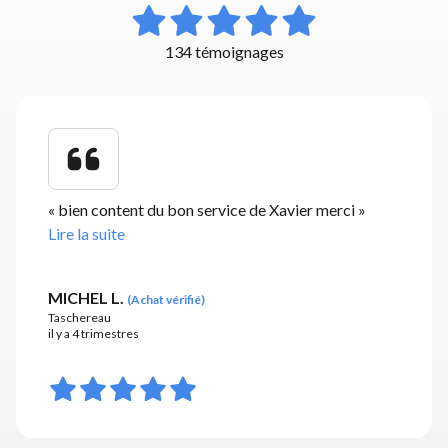
134 témoignages
«
bien content du bon service de Xavier merci
»
Lire la suite
MICHEL L.
(
Achat vérifié
)
Taschereau
il y a 4 trimestres