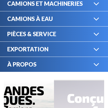
CAMIONS ET MACHINERIES
CAMIONS À EAU
CAMIONS LOURDS
PIÈCES & SERVICE
CAMIONS À EAU
EXPORTATION
BOUTIQUE EN LIGNE
MACHINERIE LOURDE
À PROPOS
EXPORTATION
LOCATION
CARRIÈRES
SERVICE MÉCANIQUE
VENDEZ VOTRE
ÉQUIPEMENT