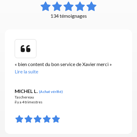
134 témoignages
«
bien content du bon service de Xavier merci
»
Lire la suite
MICHEL L.
(
Achat vérifié
)
Taschereau
il y a 4 trimestres