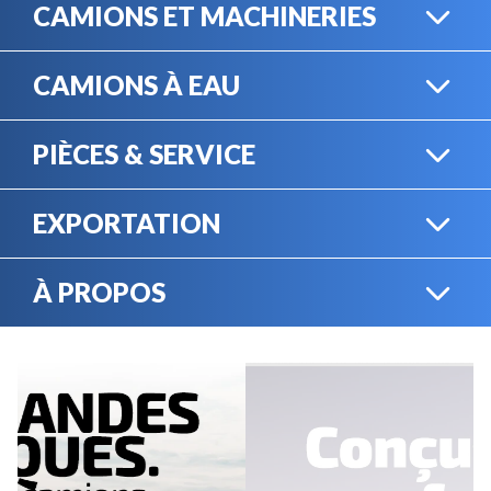
CAMIONS ET MACHINERIES
CAMIONS À EAU
CAMIONS LOURDS
PIÈCES & SERVICE
CAMIONS À EAU
EXPORTATION
BOUTIQUE EN LIGNE
MACHINERIE LOURDE
À PROPOS
EXPORTATION
LOCATION
CARRIÈRES
SERVICE MÉCANIQUE
VENDEZ VOTRE
ÉQUIPEMENT