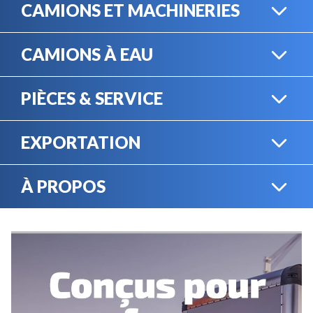
CAMIONS ET MACHINERIES
CAMIONS À EAU
CAMIONS LOURDS
PIÈCES & SERVICE
CAMIONS À EAU
EXPORTATION
BOUTIQUE EN LIGNE
MACHINERIE LOURDE
À PROPOS
EXPORTATION
LOCATION
CARRIÈRES
SERVICE MÉCANIQUE
VENDEZ VOTRE
ÉQUIPEMENT