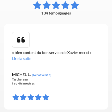
134 témoignages
«
bien content du bon service de Xavier merci
»
Lire la suite
MICHEL L.
(
Achat vérifié
)
Taschereau
il y a 4 trimestres