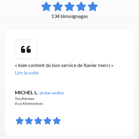
134 témoignages
«
bien content du bon service de Xavier merci
»
Lire la suite
MICHEL L.
(
Achat vérifié
)
Taschereau
il y a 4 trimestres