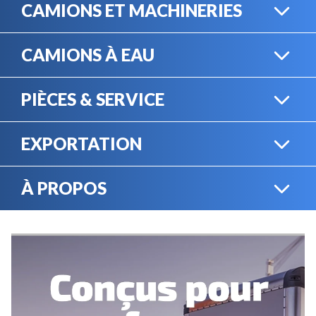
CAMIONS ET MACHINERIES
CAMIONS À EAU
CAMIONS LOURDS
PIÈCES & SERVICE
CAMIONS À EAU
EXPORTATION
BOUTIQUE EN LIGNE
MACHINERIE LOURDE
À PROPOS
EXPORTATION
LOCATION
CARRIÈRES
SERVICE MÉCANIQUE
VENDEZ VOTRE
ÉQUIPEMENT