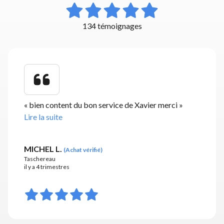
134 témoignages
«
bien content du bon service de Xavier merci
»
Lire la suite
MICHEL L.
(
Achat vérifié
)
Taschereau
il y a 4 trimestres