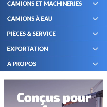
CAMIONS ET MACHINERIES
CAMIONS À EAU
CAMIONS LOURDS
PIÈCES & SERVICE
CAMIONS À EAU
EXPORTATION
BOUTIQUE EN LIGNE
MACHINERIE LOURDE
À PROPOS
EXPORTATION
LOCATION
CARRIÈRES
SERVICE MÉCANIQUE
VENDEZ VOTRE
ÉQUIPEMENT