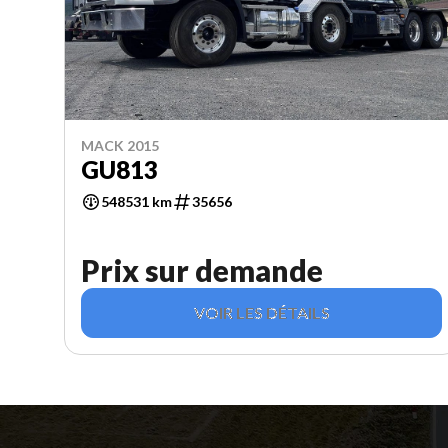
MACK 2015
GU813
548531 km
35656
Prix sur demande
VOIR LES DÉTAILS