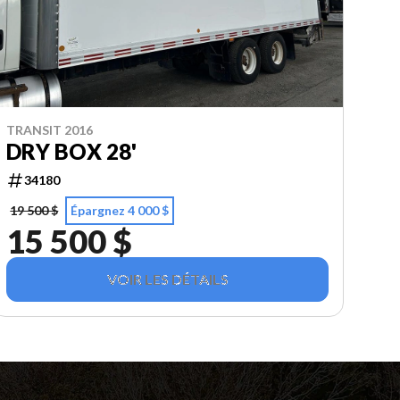
TRANSIT 2016
DRY BOX 28'
34180
19 500 $
Épargnez 4 000 $
15 500 $
VOIR LES DÉTAILS