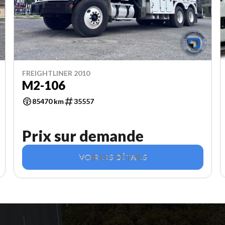
FREIGHTLINER 2010
M2-106
85470 km
35557
Prix sur demande
VOIR LES DÉTAILS