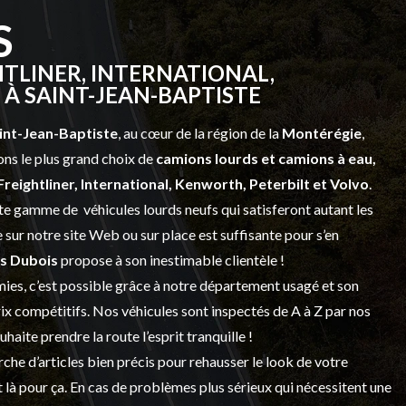
S
TLINER, INTERNATIONAL,
À SAINT-JEAN-BAPTISTE
int-Jean-Baptiste
, au cœur de la région de la
Montérégie
,
ns le plus grand choix de
camions lourds et
camions à eau,
Freightliner, International, Kenworth, Peterbilt et Volvo
.
vaste gamme de
véhicules lourds neufs
qui satisferont autant les
sur notre site Web ou sur place est suffisante pour s’en
s Dubois
propose à son inestimable clientèle !
ies, c’est possible grâce à notre
département usagé
et son
prix compétitifs. Nos véhicules sont inspectés de A à Z par nos
 souhaite prendre la route l’esprit tranquille !
che d’articles bien précis pour rehausser le look de votre
 là pour ça. En cas de problèmes plus sérieux qui nécessitent une