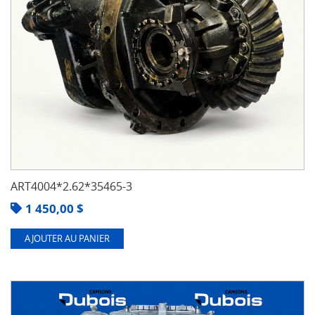
ART4004*2.62*35465-3
1 450,00
$
AJOUTER AU PANIER