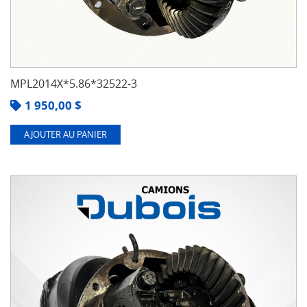
MPL2014X*5.86*32522-3
1 950,00
$
AJOUTER AU PANIER