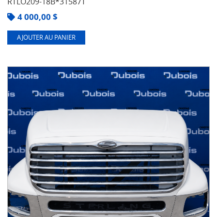
RTLO209-18B*31587T
4 000,00
$
AJOUTER AU PANIER