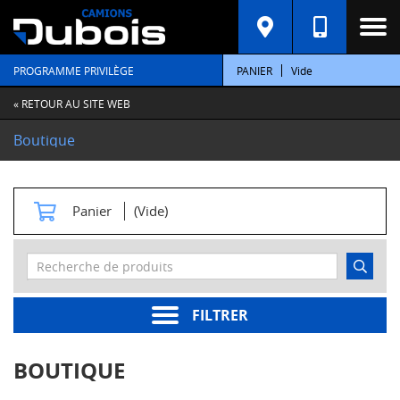
C
A
T
PROGRAMME PRIVILÈGE
PANIER
Vide
É
G
O
« RETOUR AU SITE WEB
R
I
Boutique
E
S
M
Panier
(Vide)
o
t
e
u
r
s
FILTRER
Pièces
moteur
BOUTIQUE