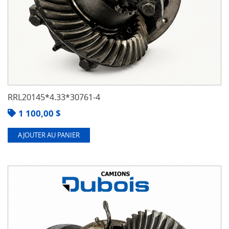
RRL20145*4.33*30761-4
1 100,00
$
AJOUTER AU PANIER