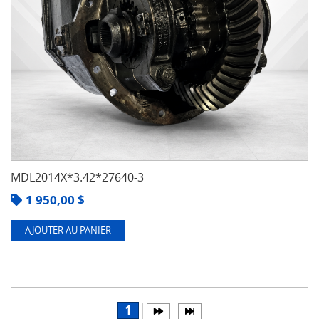
MDL2014X*3.42*27640-3
1 950,00
$
AJOUTER AU PANIER
1