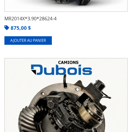
MR2014X*3.90*28624-4
875,00
$
AJOUTER AU PANIER