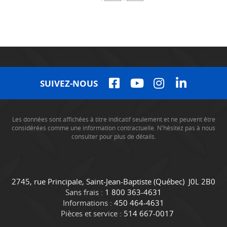
SUIVEZ-NOUS
Les données sont affichées à titre indicatif seulement et ne peuvent être
considérées comme une information contractuelle. N'hésitez pas à nous
consulter pour plus de détails.
C
C
2745, rue Principale
,
Saint-Jean-Baptiste
(Québec)
J0L 2B0
o
a
Sans frais :
1 800 363-4631
n
m
Informations :
450 464-4631
t
i
Pièces et service :
514 667-0017
a
o