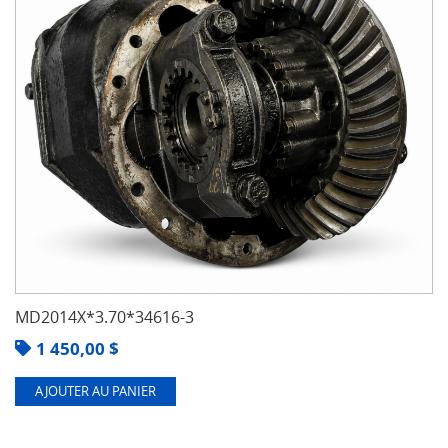
MD2014X*3.70*34616-3
1 450,00
$
AJOUTER AU PANIER