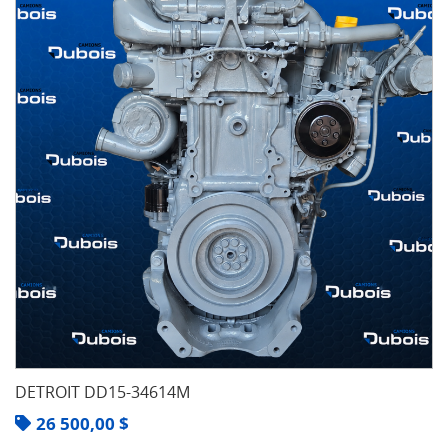
DETROIT DD15-34614M
26 500,00
$