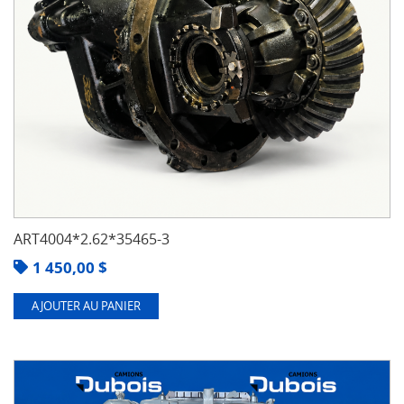
ART4004*2.62*35465-3
1 450,00
$
AJOUTER AU PANIER