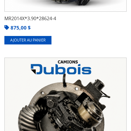
MR2014X*3.90*28624-4
875,00
$
AJOUTER AU PANIER