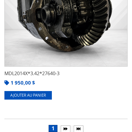
MDL2014X*3.42*27640-3
1 950,00
$
AJOUTER AU PANIER
1