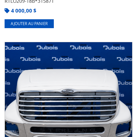
RTLO209-18B*31587T
4 000,00
$
AJOUTER AU PANIER