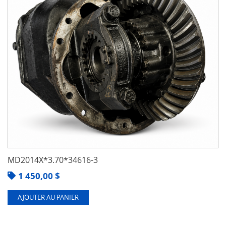
MD2014X*3.70*34616-3
1 450,00
$
AJOUTER AU PANIER