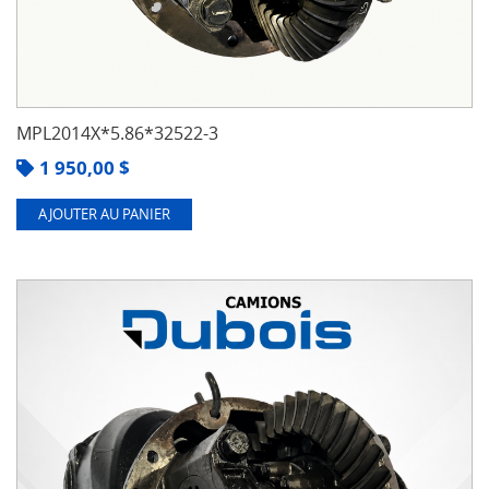
MPL2014X*5.86*32522-3
1 950,00
$
AJOUTER AU PANIER