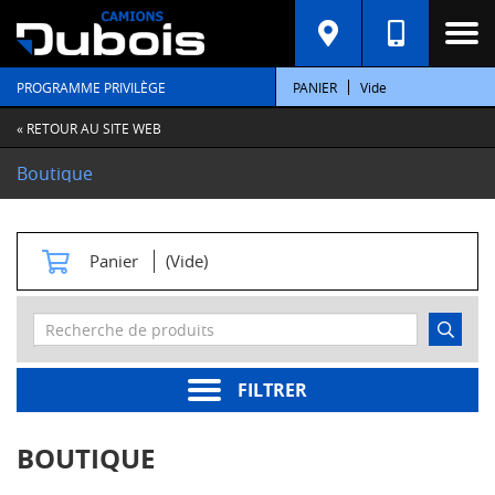
C
A
T
PROGRAMME PRIVILÈGE
PANIER
Vide
É
G
O
« RETOUR AU SITE WEB
R
I
Boutique
E
S
M
Panier
(Vide)
o
t
e
u
r
s
FILTRER
Pièces
moteur
BOUTIQUE