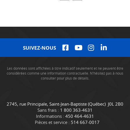
SUIVEZ-NOUS
Les données sont affichées à titre indicatif seulement et ne peuvent être
considérées comme une information contractuelle. N'hésitez pas à nous
consulter pour plus de détails.
C
C
2745, rue Principale
,
Saint-Jean-Baptiste
(Québec)
J0L 2B0
o
a
Sans frais :
1 800 363-4631
n
m
Informations :
450 464-4631
t
i
Pièces et service :
514 667-0017
a
o