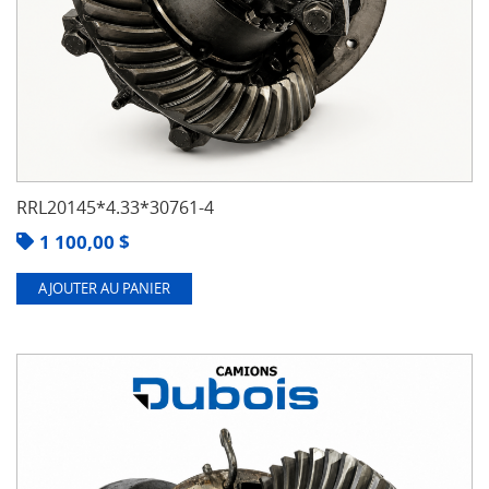
RRL20145*4.33*30761-4
1 100,00
$
AJOUTER AU PANIER