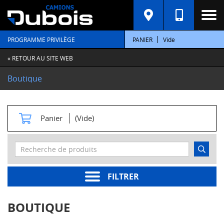
C
A
T
PROGRAMME PRIVILÈGE
PANIER
Vide
É
G
O
« RETOUR AU SITE WEB
R
I
Boutique
E
S
M
Panier
(Vide)
o
t
e
u
r
s
FILTRER
Pièces
moteur
BOUTIQUE