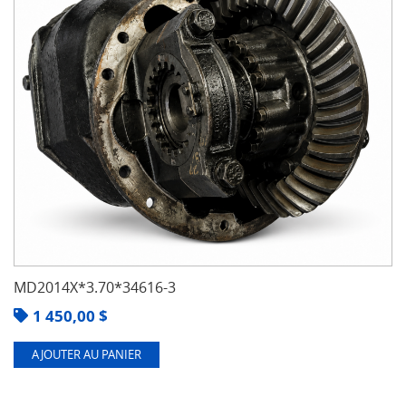
MD2014X*3.70*34616-3
1 450,00
$
AJOUTER AU PANIER