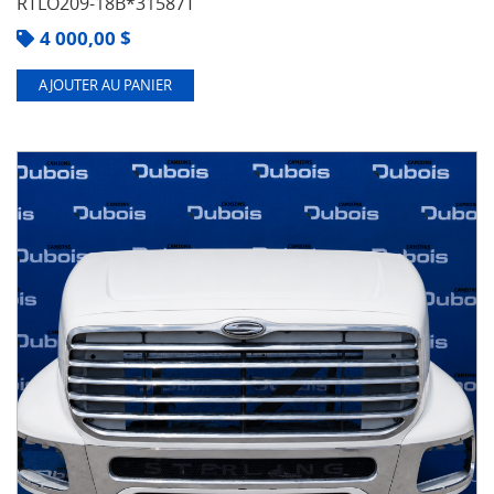
RTLO209-18B*31587T
4 000,00
$
AJOUTER AU PANIER