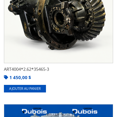
ART4004*2.62*35465-3
1 450,00
$
AJOUTER AU PANIER