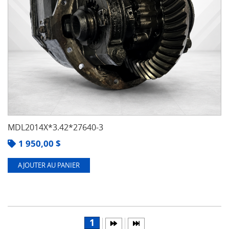
MDL2014X*3.42*27640-3
1 950,00
$
AJOUTER AU PANIER
1