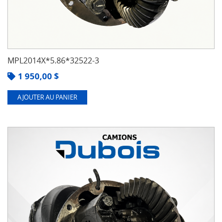
MPL2014X*5.86*32522-3
1 950,00
$
AJOUTER AU PANIER