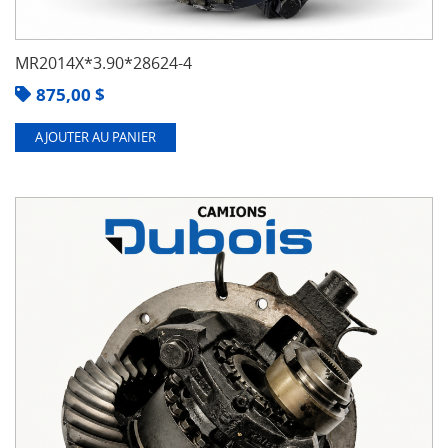
MR2014X*3.90*28624-4
875,00
$
AJOUTER AU PANIER