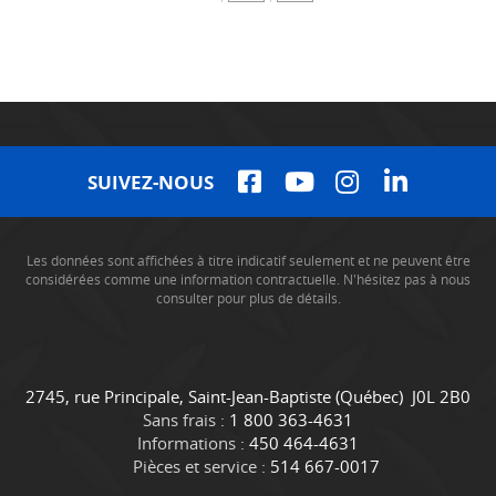
SUIVEZ-NOUS
Les données sont affichées à titre indicatif seulement et ne peuvent être
considérées comme une information contractuelle. N'hésitez pas à nous
consulter pour plus de détails.
C
C
2745, rue Principale
,
Saint-Jean-Baptiste
(Québec)
J0L 2B0
o
a
Sans frais :
1 800 363-4631
n
m
Informations :
450 464-4631
t
i
Pièces et service :
514 667-0017
a
o