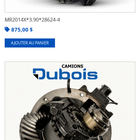
MR2014X*3.90*28624-4
875,00
$
AJOUTER AU PANIER