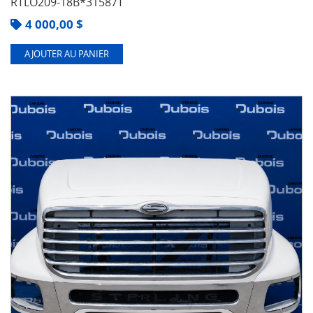
RTLO209-18B*31587T
4 000,00
$
AJOUTER AU PANIER