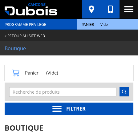
C
A
T
PROGRAMME PRIVILÈGE
PANIER
Vide
É
G
O
« RETOUR AU SITE WEB
R
I
Boutique
E
S
M
Panier
(Vide)
o
t
e
u
r
s
FILTRER
Pièces
moteur
BOUTIQUE