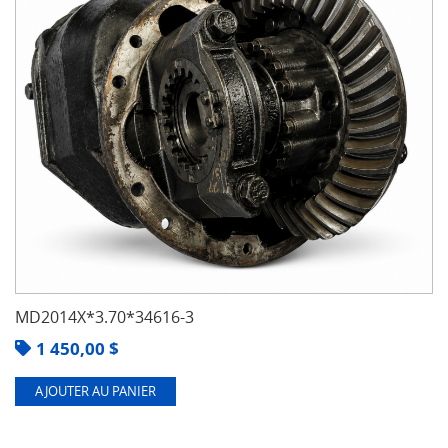
MD2014X*3.70*34616-3
1 450,00
$
AJOUTER AU PANIER