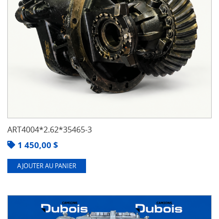
ART4004*2.62*35465-3
1 450,00
$
AJOUTER AU PANIER