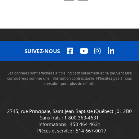
SUIVEZ-NOUS
Les données sont affichées à titre indicatif seulement et ne peuvent être
considérées comme une information contractuelle. N'hésitez pas à nous
consulter pour plus de détails.
C
C
2745, rue Principale
,
Saint-Jean-Baptiste
(Québec)
J0L 2B0
o
a
Sans frais :
1 800 363-4631
n
m
Informations :
450 464-4631
t
i
Pièces et service :
514 667-0017
a
o