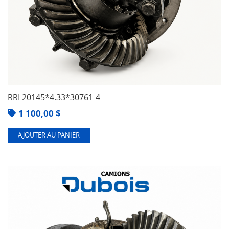
RRL20145*4.33*30761-4
1 100,00
$
AJOUTER AU PANIER