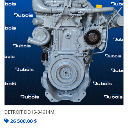
DETROIT DD15-34614M
26 500,00
$