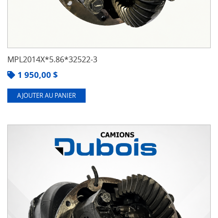
MPL2014X*5.86*32522-3
1 950,00
$
AJOUTER AU PANIER