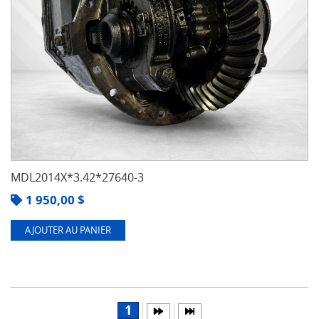
MDL2014X*3.42*27640-3
1 950,00
$
AJOUTER AU PANIER
1