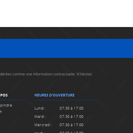
nsidérées comme une information contractuelle. N'hésitez
OPOS
HEURES D'OUVERTURE
joindre
Lundi :
07:30 à 17:00
sh
Mardi :
07:30 à 17:00
Mercredi :
07:30 à 17:00