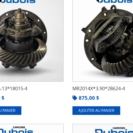
.13*18015-4
MR2014X*3.90*28624-4
0
$
875,00
$
U PANIER
AJOUTER AU PANIER