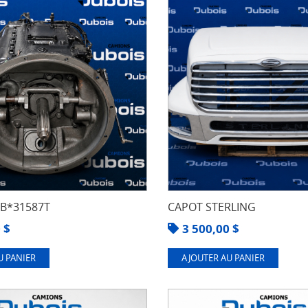
8B*31587T
CAPOT STERLING
0
$
3 500,00
$
U PANIER
AJOUTER AU PANIER