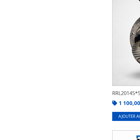
RRL20145*5
1 100,0
AJOUTER A