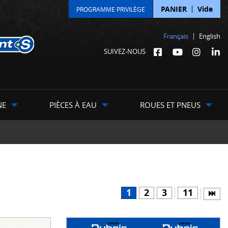
PANIER
Vide
PROGRAMME PRIVILÈGE
Français
English
SUIVEZ-NOUS
NE
PIÈCES À EAU
ROUES ET PNEUS
1
2
3
11