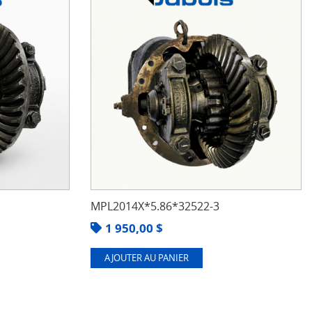
MPL2014X*5.86*32522-3
1 950,00
$
AJOUTER AU PANIER