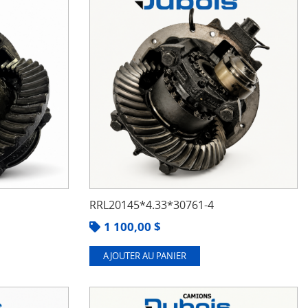
RRL20145*4.33*30761-4
1 100,00
$
AJOUTER AU PANIER