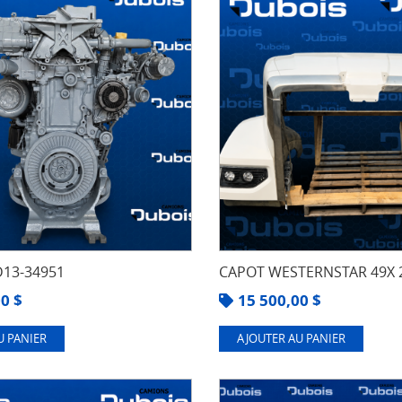
13-34951
CAPOT WESTERNSTAR 49X 
00
$
15 500,00
$
U PANIER
AJOUTER AU PANIER