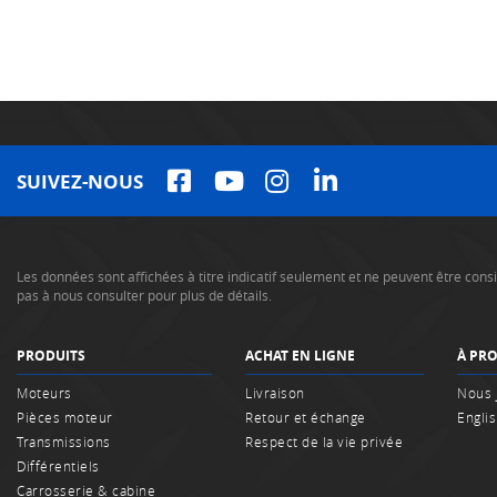
SUIVEZ-NOUS
Les données sont affichées à titre indicatif seulement et ne peuvent être co
pas à nous consulter pour plus de détails.
PRODUITS
ACHAT EN LIGNE
À PR
Moteurs
Livraison
Nous 
Pièces moteur
Retour et échange
Engli
Transmissions
Respect de la vie privée
Différentiels
Carrosserie & cabine