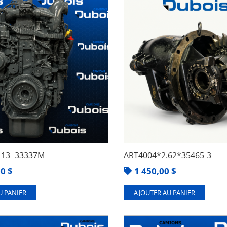
13 -33337M
ART4004*2.62*35465-3
00
$
1 450,00
$
U PANIER
AJOUTER AU PANIER