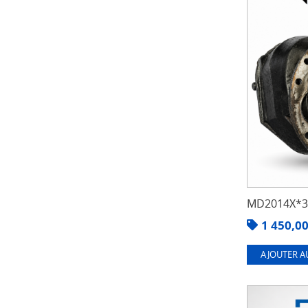
MD2014X*3.
1 450,0
AJOUTER A