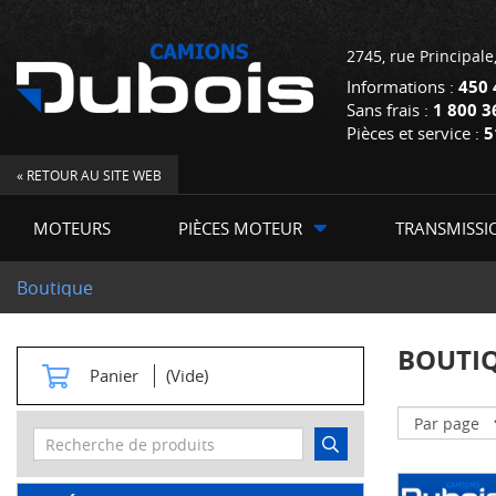
2745, rue Principale
Informations :
450 
Sans frais :
1 800 3
Pièces et service :
5
« RETOUR AU SITE WEB
MOTEURS
PIÈCES MOTEUR
TRANSMISSI
Boutique
BOUTI
Panier
(Vide)