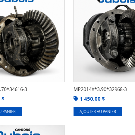
70*34616-3
MP2014X*3.90*32968-3
0
$
1 450,00
$
U PANIER
AJOUTER AU PANIER