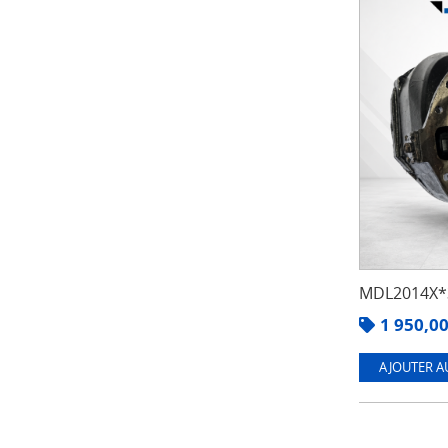
MDL2014X*3
1 950,0
AJOUTER A