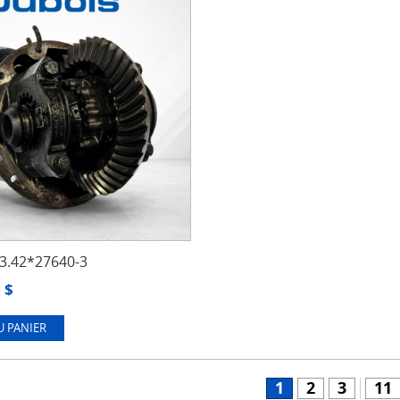
.42*27640-3
0
$
U PANIER
1
2
3
11