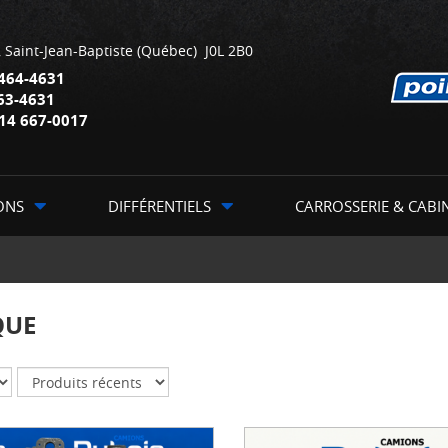
,
Saint-Jean-Baptiste
(Québec)
J0L 2B0
464-4631
63-4631
14 667-0017
ONS
DIFFÉRENTIELS
CARROSSERIE & CABI
QUE