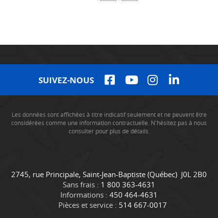
SUIVEZ-NOUS
Les données sont affichées à titre indicatif seulement et ne peuvent être
considérées comme une information contractuelle. N'hésitez pas à nous
consulter pour plus de détails.
C
C
2745, rue Principale
,
Saint-Jean-Baptiste
(Québec)
J0L 2B0
o
a
Sans frais :
1 800 363-4631
n
m
Informations :
450 464-4631
t
i
Pièces et service :
514 667-0017
a
o