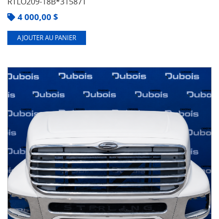
RTLO209-18B*31587T
4 000,00
$
AJOUTER AU PANIER