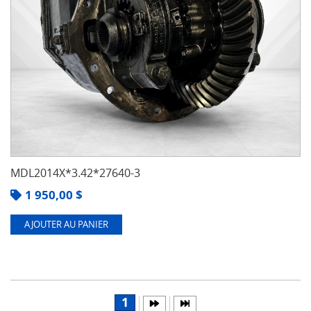
MDL2014X*3.42*27640-3
1 950,00
$
AJOUTER AU PANIER
1