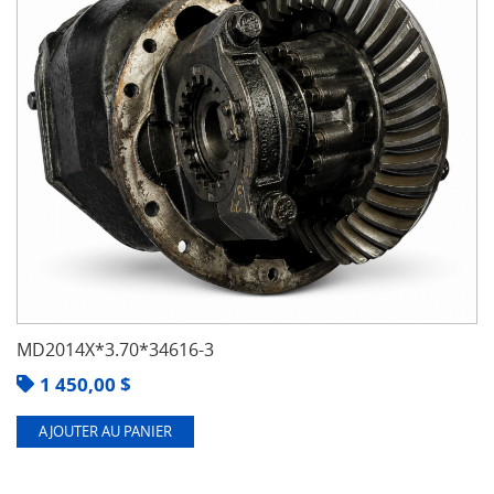
MD2014X*3.70*34616-3
1 450,00
$
AJOUTER AU PANIER