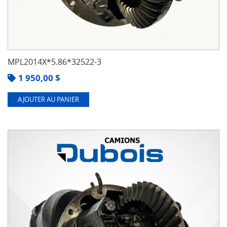
MPL2014X*5.86*32522-3
1 950,00
$
AJOUTER AU PANIER