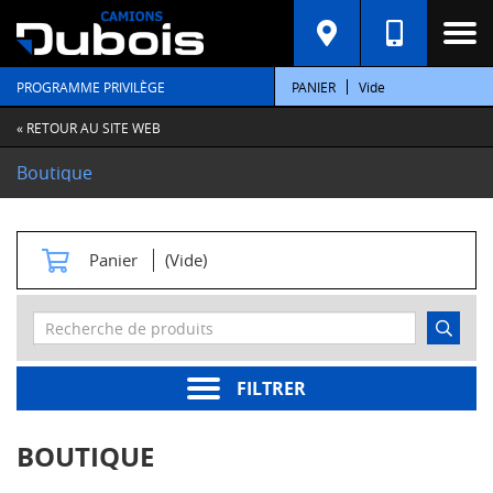
C
A
T
PROGRAMME PRIVILÈGE
PANIER
Vide
É
G
O
« RETOUR AU SITE WEB
R
I
Boutique
E
S
M
Panier
(Vide)
o
t
e
u
r
s
FILTRER
Pièces
moteur
BOUTIQUE