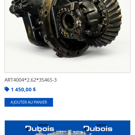
ART4004*2.62*35465-3
1 450,00
$
AJOUTER AU PANIER