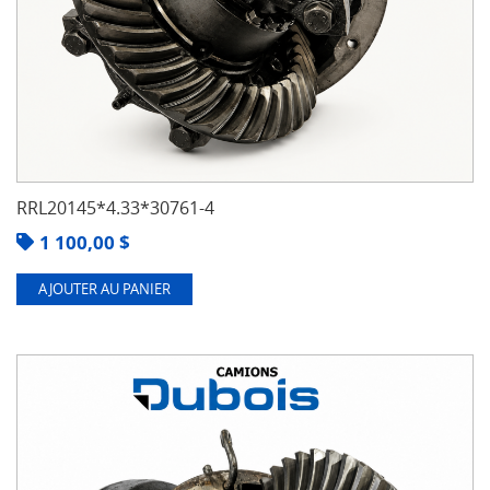
RRL20145*4.33*30761-4
1 100,00
$
AJOUTER AU PANIER