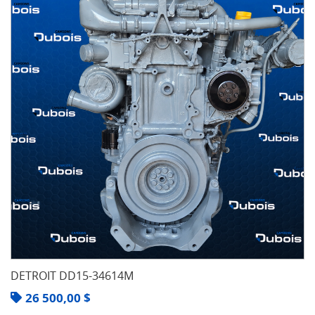
DETROIT DD15-34614M
26 500,00
$