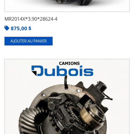
MR2014X*3.90*28624-4
875,00
$
AJOUTER AU PANIER