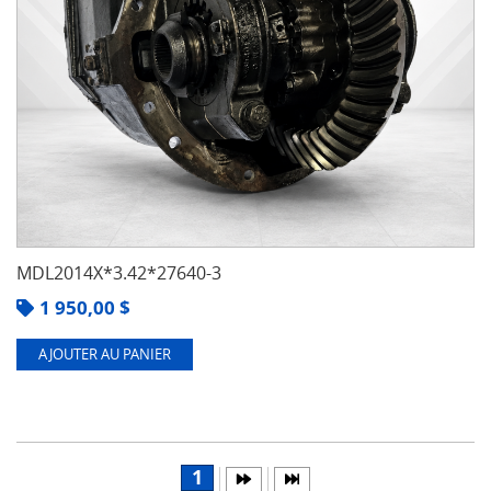
MDL2014X*3.42*27640-3
1 950,00
$
AJOUTER AU PANIER
1