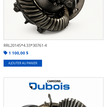
RRL20145*4.33*30761-4
1 100,00
$
AJOUTER AU PANIER