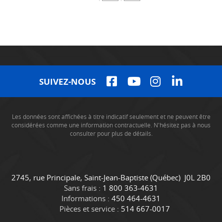
SUIVEZ-NOUS
Les données sont affichées à titre indicatif seulement et ne peuvent être
considérées comme une information contractuelle. N'hésitez pas à nous
consulter pour plus de détails.
C
C
2745, rue Principale
,
Saint-Jean-Baptiste
(Québec)
J0L 2B0
o
a
Sans frais :
1 800 363-4631
n
m
Informations :
450 464-4631
t
i
Pièces et service :
514 667-0017
a
o