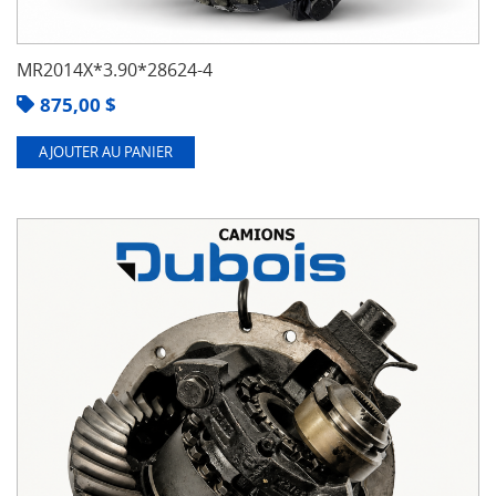
MR2014X*3.90*28624-4
875,00
$
AJOUTER AU PANIER