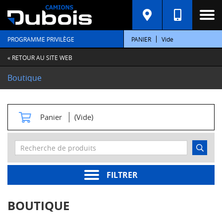
C
A
T
PROGRAMME PRIVILÈGE
PANIER
Vide
É
G
O
« RETOUR AU SITE WEB
R
I
Boutique
E
S
M
Panier
(Vide)
o
t
e
u
r
s
FILTRER
Pièces
moteur
BOUTIQUE