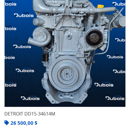
DETROIT DD15-34614M
26 500,00
$