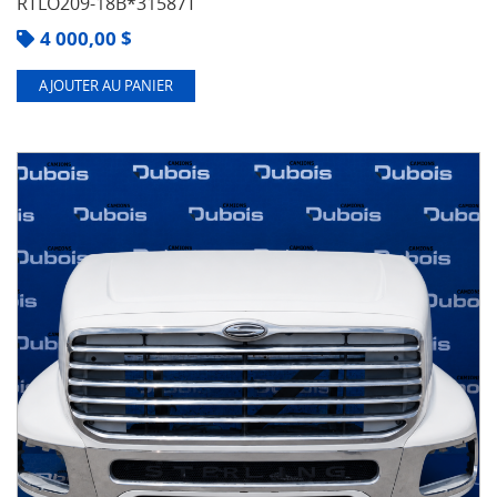
RTLO209-18B*31587T
4 000,00
$
AJOUTER AU PANIER