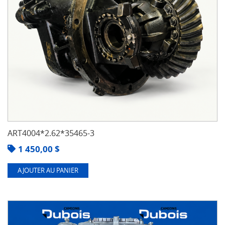
ART4004*2.62*35465-3
1 450,00
$
AJOUTER AU PANIER