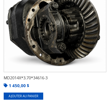
MD2014X*3.70*34616-3
1 450,00
$
AJOUTER AU PANIER