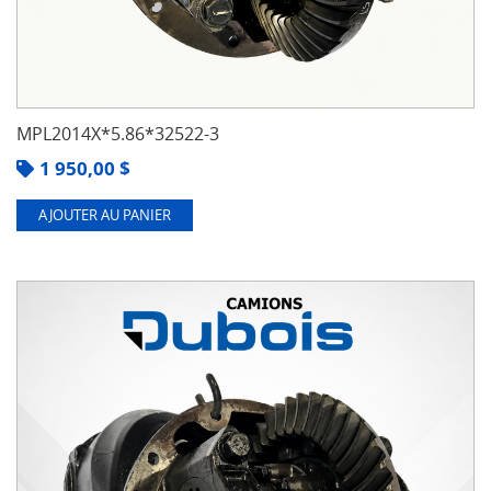
MPL2014X*5.86*32522-3
1 950,00
$
AJOUTER AU PANIER