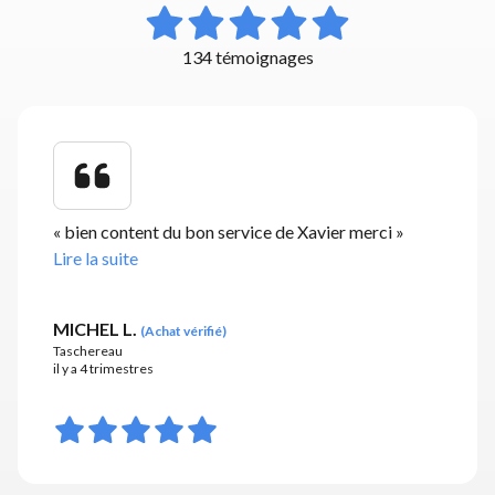
134 témoignages
«
bien content du bon service de Xavier merci
»
Lire la suite
MICHEL L.
(
Achat vérifié
)
Taschereau
il y a 4 trimestres