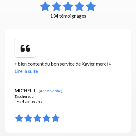
134 témoignages
«
bien content du bon service de Xavier merci
»
Lire la suite
MICHEL L.
(
Achat vérifié
)
Taschereau
il y a 4 trimestres