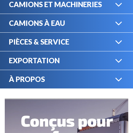
CAMIONS ET MACHINERIES
CAMIONS À EAU
CAMIONS LOURDS
PIÈCES & SERVICE
CAMIONS À EAU
EXPORTATION
BOUTIQUE EN LIGNE
MACHINERIE LOURDE
À PROPOS
EXPORTATION
LOCATION
CARRIÈRES
SERVICE MÉCANIQUE
VENDEZ VOTRE
ÉQUIPEMENT