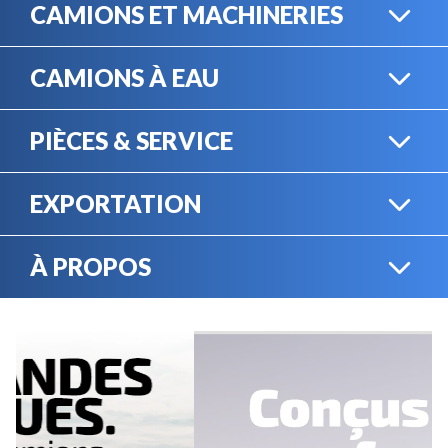
CAMIONS ET MACHINERIES
CAMIONS À EAU
CAMIONS LOURDS
PIÈCES & SERVICE
CAMIONS À EAU
EXPORTATION
BOUTIQUE EN LIGNE
MACHINERIE LOURDE
À PROPOS
EXPORTATION
LOCATION
CARRIÈRES
SERVICE MÉCANIQUE
VENDEZ VOTRE
ÉQUIPEMENT