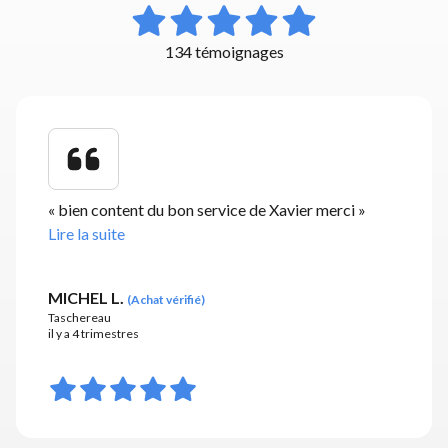
134 témoignages
«
bien content du bon service de Xavier merci
»
Lire la suite
MICHEL L.
(
Achat vérifié
)
Taschereau
il y a 4 trimestres